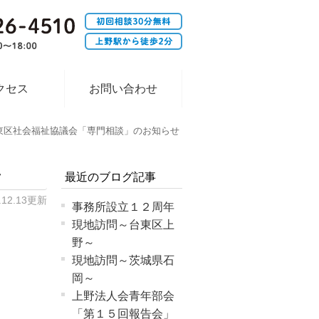
クセス
お問い合わせ
東区社会福祉協議会「専門相談」のお知らせ
せ
最近のブログ記事
.12.13更新
事務所設立１２周年
現地訪問～台東区上
野～
現地訪問～茨城県石
岡～
上野法人会青年部会
「第１５回報告会」