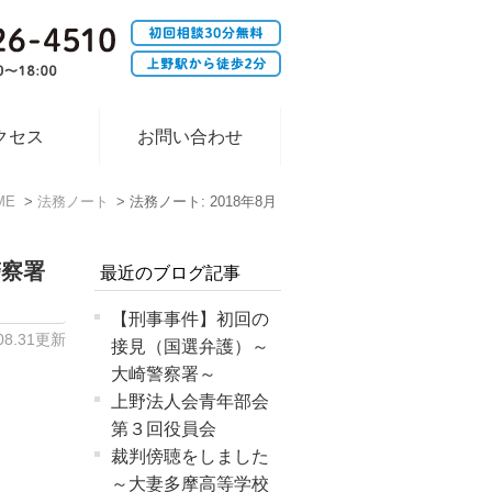
クセス
お問い合わせ
ME
法務ノート
法務ノート: 2018年8月
警察署
最近のブログ記事
【刑事事件】初回の
.08.31更新
接見（国選弁護）～
大崎警察署～
上野法人会青年部会
第３回役員会
裁判傍聴をしました
～大妻多摩高等学校