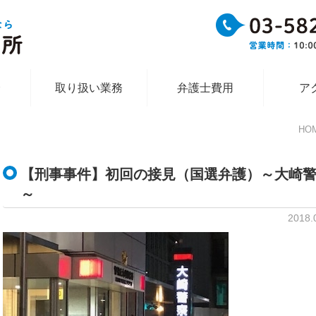
介
取り扱い業務
弁護士費用
ア
HO
【刑事事件】初回の接見（国選弁護）～大崎
～
2018