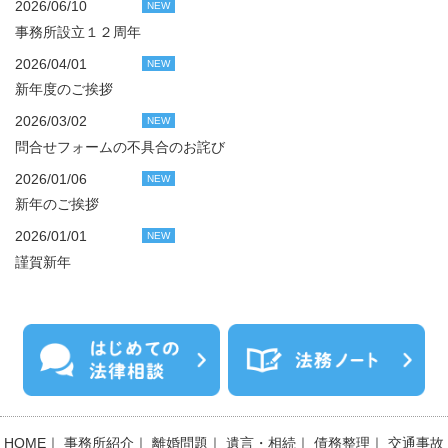
2026/06/10
NEW
事務所設立１２周年
2026/04/01
NEW
新年度のご挨拶
2026/03/02
NEW
問合せフォームの不具合のお詫び
2026/01/06
NEW
新年のご挨拶
2026/01/01
NEW
謹賀新年
HOME
｜
事務所紹介
｜
離婚問題
｜
遺言・相続
｜
債務整理
｜
交通事故