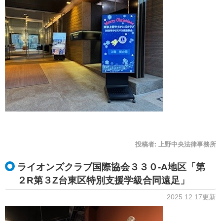
投稿者:
上野中央法律事務所
ライオンズクラブ国際協会３３０‐A地区「第
２R第３Z台東区特別支援学級合同遠足」
2025.12.17更新