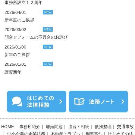
事務所設立１２周年
2026/04/01
NEW
新年度のご挨拶
2026/03/02
NEW
問合せフォームの不具合のお詫び
2026/01/06
NEW
新年のご挨拶
2026/01/01
NEW
謹賀新年
HOME
｜
事務所紹介
｜
離婚問題
｜
遺言・相続
｜
債務整理
｜
交通事故
｜
中小企業の企業法務
｜
不動産トラブル
｜
刑事事件
｜
はじめての法