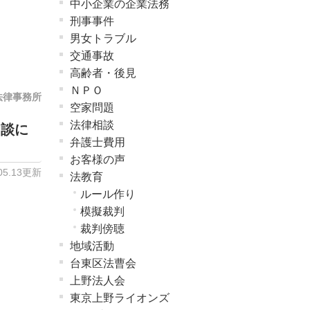
中小企業の企業法務
刑事事件
男女トラブル
交通事故
高齢者・後見
ＮＰＯ
法律事務所
空家問題
法律相談
相談に
弁護士費用
お客様の声
.05.13更新
法教育
ルール作り
模擬裁判
裁判傍聴
地域活動
台東区法曹会
上野法人会
東京上野ライオンズ