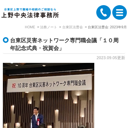
HOME
法務ノート
台東区法曹会
台東区法曹会: 2023年9月
台東区災害ネットワーク専門職会議「１０周
年記念式典・祝賀会」
2023.09.05更新