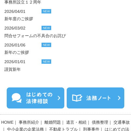
事務所設立１２周年
2026/04/01
NEW
新年度のご挨拶
2026/03/02
NEW
問合せフォームの不具合のお詫び
2026/01/06
NEW
新年のご挨拶
2026/01/01
NEW
謹賀新年
HOME
｜
事務所紹介
｜
離婚問題
｜
遺言・相続
｜
債務整理
｜
交通事故
｜
中小企業の企業法務
｜
不動産トラブル
｜
刑事事件
｜
はじめての法