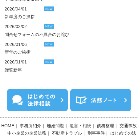
2026/04/01
NEW
新年度のご挨拶
2026/03/02
NEW
問合せフォームの不具合のお詫び
2026/01/06
NEW
新年のご挨拶
2026/01/01
NEW
謹賀新年
HOME
｜
事務所紹介
｜
離婚問題
｜
遺言・相続
｜
債務整理
｜
交通事故
｜
中小企業の企業法務
｜
不動産トラブル
｜
刑事事件
｜
はじめての法