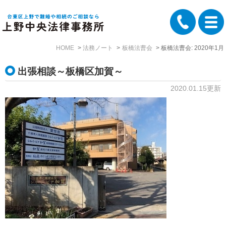
HOME
法務ノート
板橋法曹会
板橋法曹会: 2020年1月
出張相談～板橋区加賀～
2020.01.15更新